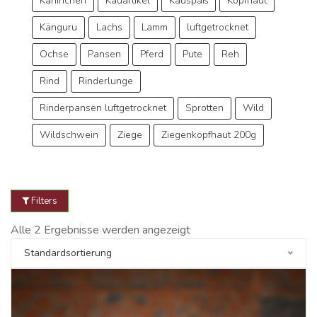
Kaninchen
Kauartikel
Kauspaß
Kopfhaut
Känguru
Lachs
Lamm
luftgetrocknet
Ochse
Pansen
Pferd
Pute
Reh
Rind
Rinderlunge
Rinderpansen luftgetrocknet
Sprotten
Wild
Wildschwein
Ziege
Ziegenkopfhaut 200g
Filters
Alle 2 Ergebnisse werden angezeigt
Standardsortierung