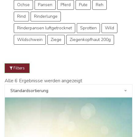
Ochse
Pansen
Pferd
Pute
Reh
Rind
Rinderlunge
Rinderpansen luftgetrocknet
Sprotten
Wild
Wildschwein
Ziege
Ziegenkopfhaut 200g
Filters
Alle 6 Ergebnisse werden angezeigt
Standardsortierung