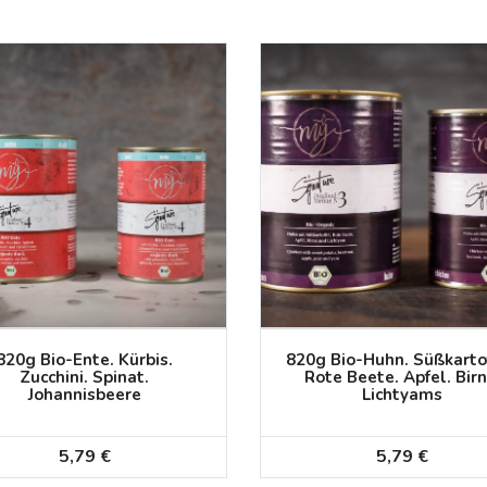
820g Bio-Ente. Kürbis.
820g Bio-Huhn. Süßkartof
Zucchini. Spinat.
Rote Beete. Apfel. Birn
Johannisbeere
Lichtyams
5,79
€
5,79
€