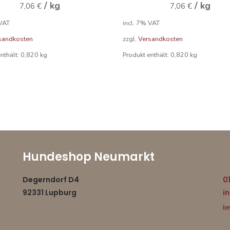
/
kg
/
kg
7,06
€
7,06
€
 VAT
incl. 7% VAT
sandkosten
zzgl.
Versandkosten
enthält: 0,820
kg
Produkt enthält: 0,820
kg
Hundeshop Neumarkt
K
Degerndorf D4
01
92331 Lupburg
i
I