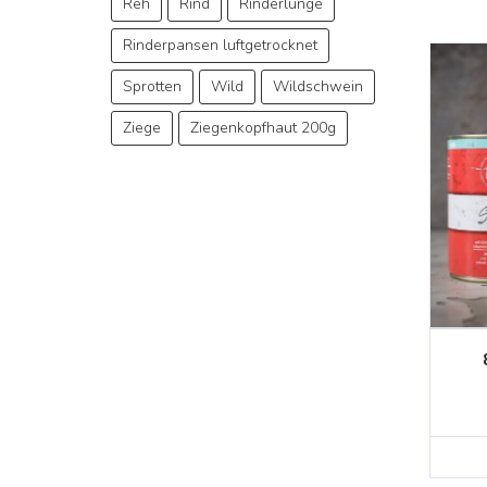
Reh
Rind
Rinderlunge
Rinderpansen luftgetrocknet
Sprotten
Wild
Wildschwein
Ziege
Ziegenkopfhaut 200g