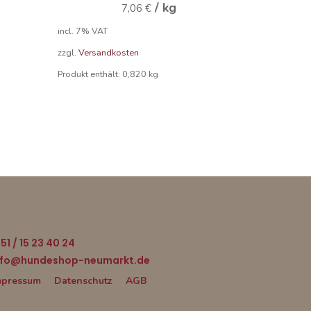
/
kg
7,06
€
incl. 7% VAT
zzgl.
Versandkosten
Produkt enthält: 0,820
kg
ontakt
51 / 15 23 40 24
nfo@hundeshop-neumarkt.de
mpressum
Datenschutz
AGB