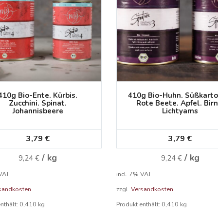
410g Bio-Ente. Kürbis.
410g Bio-Huhn. Süßkartof
Zucchini. Spinat.
Rote Beete. Apfel. Birn
Johannisbeere
Lichtyams
3,79
€
3,79
€
/
kg
/
kg
9,24
€
9,24
€
 VAT
incl. 7% VAT
sandkosten
zzgl.
Versandkosten
enthält: 0,410
kg
Produkt enthält: 0,410
kg