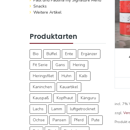
Paul und Paulina mÿ Signature Menü
Snacks
Weitere Artikel
Produktarten
Bio
Büffel
Ente
Ergänzer
Fit Serie
Gans
Hering
Heringsfilet
Huhn
Kalb
Kaninchen
Kauartikel
Kauspaß
Kopfhaut
Känguru
incl. 7%
Lachs
Lamm
luftgetrocknet
zzgl.
Ver
Ochse
Pansen
Pferd
Pute
Produkt 