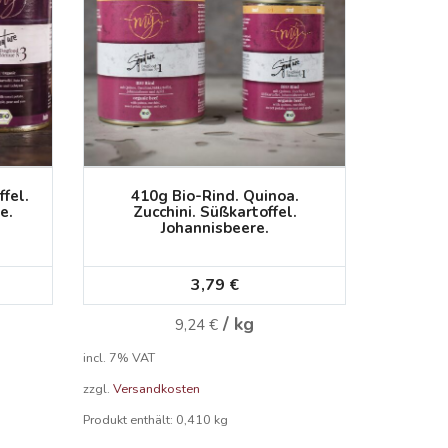
fel.
410g Bio-Rind. Quinoa.
e.
Zucchini. Süßkartoffel.
Johannisbeere.
3,79
€
/
kg
9,24
€
incl. 7% VAT
zzgl.
Versandkosten
Produkt enthält: 0,410
kg