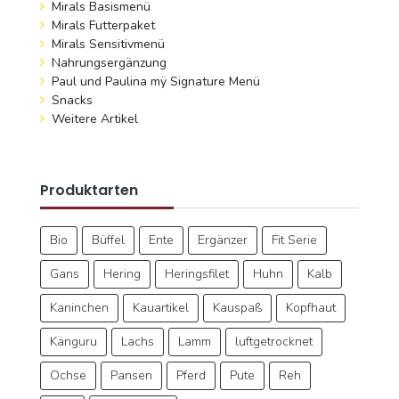
Mirals Basismenü
Mirals Futterpaket
Mirals Sensitivmenü
Nahrungsergänzung
Paul und Paulina mÿ Signature Menü
Snacks
Weitere Artikel
Produktarten
Bio
Büffel
Ente
Ergänzer
Fit Serie
Gans
Hering
Heringsfilet
Huhn
Kalb
Kaninchen
Kauartikel
Kauspaß
Kopfhaut
Känguru
Lachs
Lamm
luftgetrocknet
Ochse
Pansen
Pferd
Pute
Reh